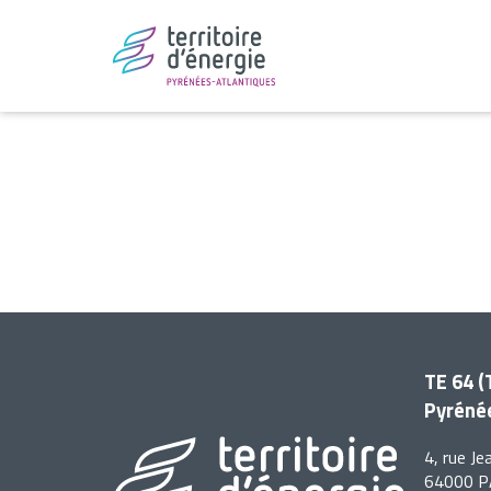
TE 64 (
Pyrénée
4, rue J
64000 