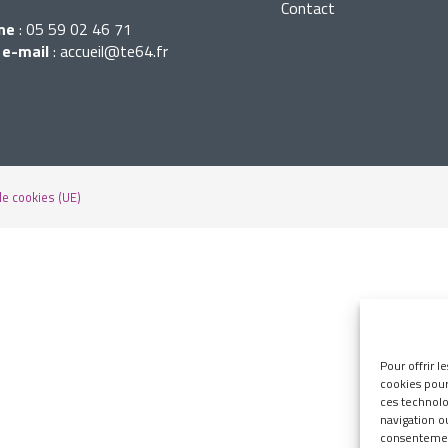
Contact
ne
:
05 59 02 46 71
 e-mail
:
accueil@te64.fr
de cookies (UE)
Pour offrir l
cookies pour
ces technolo
navigation ou
consentement