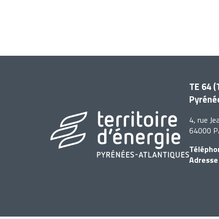
TE 64 (
Pyrénée
4, rue J
64000 
Télépho
Adresse