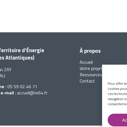
Territoire d’Énergie
À propos
s Atlantiques)
Accueil
Votre projet en 4 étapes
ean ZAY
Ressources
PAU
Contact
Pour offrir l
ne
:
05 59 02 46 71
cookies pour
 e-mail
:
accueil@te64.fr
ces technolo
navigation ou
consentement
Ac