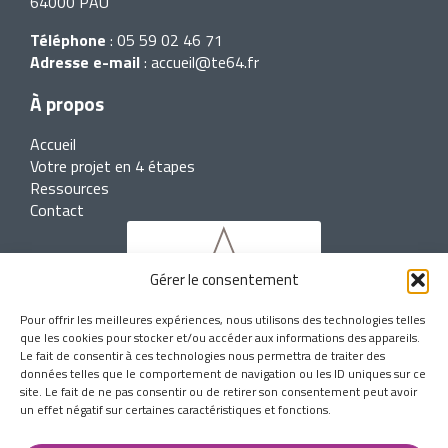
64000 PAU
Téléphone
:
05 59 02 46 71
Adresse e-mail
:
accueil@te64.fr
À propos
Accueil
Votre projet en 4 étapes
Ressources
Contact
Gérer le consentement
Pour offrir les meilleures expériences, nous utilisons des technologies telles
que les cookies pour stocker et/ou accéder aux informations des appareils.
Le fait de consentir à ces technologies nous permettra de traiter des
données telles que le comportement de navigation ou les ID uniques sur ce
site. Le fait de ne pas consentir ou de retirer son consentement peut avoir
un effet négatif sur certaines caractéristiques et fonctions.